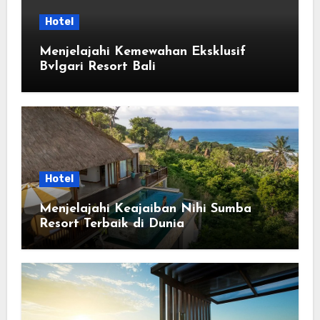
Hotel
Menjelajahi Kemewahan Eksklusif
Bvlgari Resort Bali
Hotel
Menjelajahi Keajaiban Nihi Sumba
Resort Terbaik di Dunia