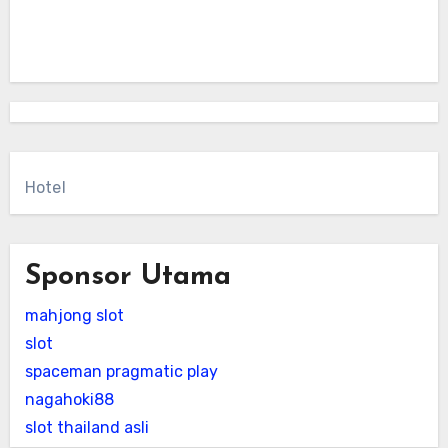
Hotel
Sponsor Utama
mahjong slot
slot
spaceman pragmatic play
nagahoki88
slot thailand asli