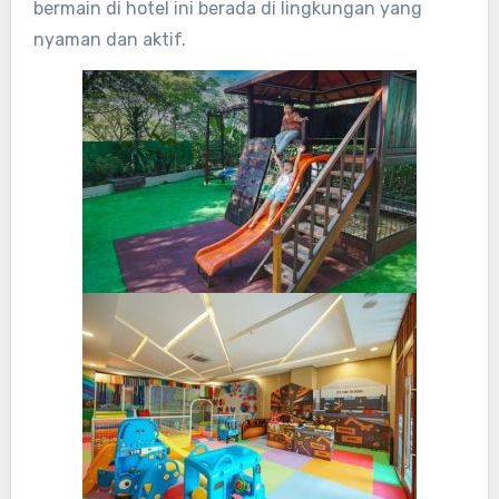
bermain di hotel ini berada di lingkungan yang
nyaman dan aktif.