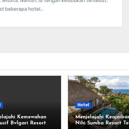
 wisata. Namun, di tengah kesibukan tersebut,
at beberapa hotel…
l
Hotel
elajahi Kemewahan
Menjelajahi Keajaiba
usif Bvlgari Resort
Nihi Sumba Resort Te