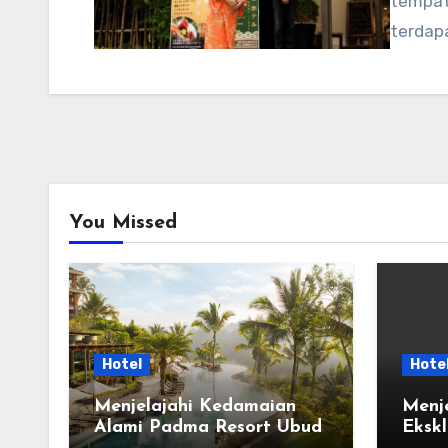
tempat
terdap
You Missed
Hotel
Hote
Menjelajahi Kedamaian
Menj
Alami Padma Resort Ubud
Ekskl