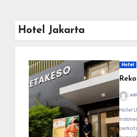
Hotel Jakarta
Hotel
Reko
ad
Hotel Unik di Jakarta – Jakarta, sebagai ibu kota
Indone
perkota