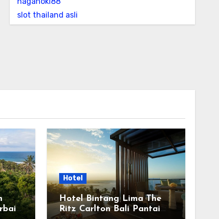
nagahoki88
slot thailand asli
Hotel
n
Hotel Bintang Lima The
rbaik
Ritz Carlton Bali Pantai